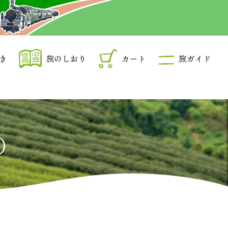
き
旅のしおり
カート
旅ガイド
）