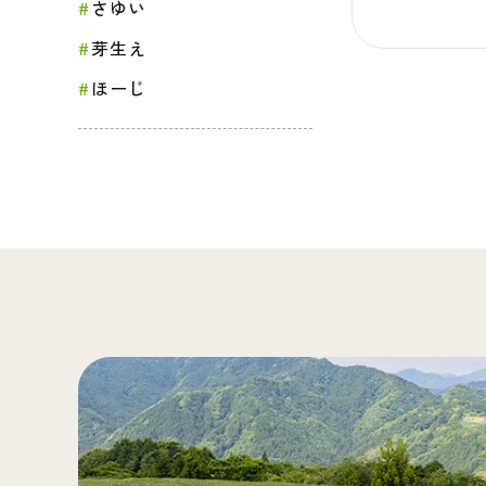
さゆい
芽生え
ほーじ